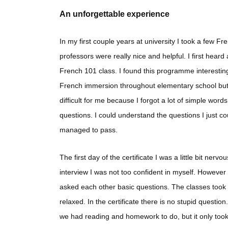
An unforgettable experience
In my first couple years at university I took a few F
professors were really nice and helpful. I first hea
French 101 class. I found this programme interestin
French immersion throughout elementary school but I h
difficult for me because I forgot a lot of simple word
questions. I could understand the questions I just 
managed to pass.
The first day of the certificate I was a little bit ner
interview I was not too confident in myself. However 
asked each other basic questions. The classes took 
relaxed. In the certificate there is no stupid quest
we had reading and homework to do, but it only too