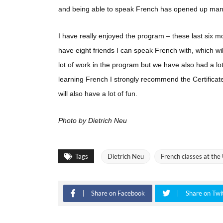
and being able to speak French has opened up many
I have really enjoyed the program – these last six m
have eight friends I can speak French with, which w
lot of work in the program but we have also had a lot
learning French I strongly recommend the Certificat
will also have a lot of fun.
Photo by Dietrich Neu
Tags
Dietrich Neu
French classes at the 
Share on Facebook
Share on Twi