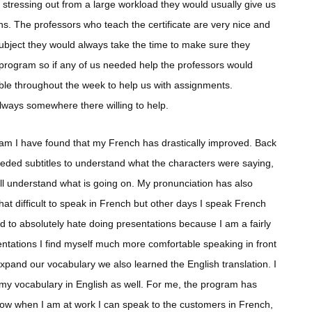
s stressing out from a large workload they would usually give us
s. The professors who teach the certificate are very nice and
subject they would always take the time to make sure they
e program so if any of us needed help the professors would
able throughout the week to help us with assignments.
ways somewhere there willing to help.
gram I have found that my French has drastically improved. Back
ded subtitles to understand what the characters were saying,
ill understand what is going on. My pronunciation has also
at difficult to speak in French but other days I speak French
sed to absolutely hate doing presentations because I am a fairly
entations I find myself much more comfortable speaking in front
xpand our vocabulary we also learned the English translation. I
my vocabulary in English as well. For me, the program has
ow when I am at work I can speak to the customers in French,