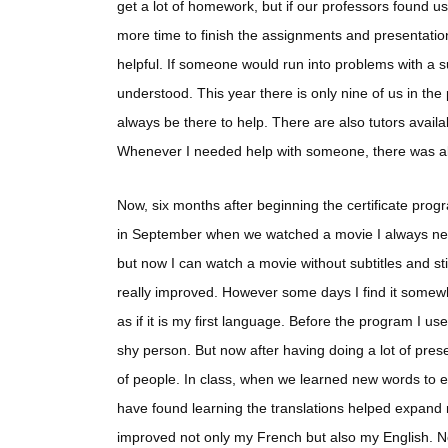
get a lot of homework, but if our professors found u
more time to finish the assignments and presentation
helpful. If someone would run into problems with a 
understood. This year there is only nine of us in th
always be there to help. There are also tutors avail
Whenever I needed help with someone, there was al
Now, six months after beginning the certificate pro
in September when we watched a movie I always nee
but now I can watch a movie without subtitles and st
really improved. However some days I find it somewh
as if it is my first language. Before the program I u
shy person. But now after having doing a lot of pres
of people. In class, when we learned new words to e
have found learning the translations helped expand 
improved not only my French but also my English. N