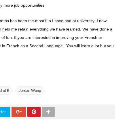
 more job opportunities.
onths has been the most fun I have had at university! I now
ill help me retain everything we have learned. We have done a
 of fun. If you are interested in improving your French or
e in French as a Second Language. You will learn a lot but you
U of R
Jordan Wong
tter