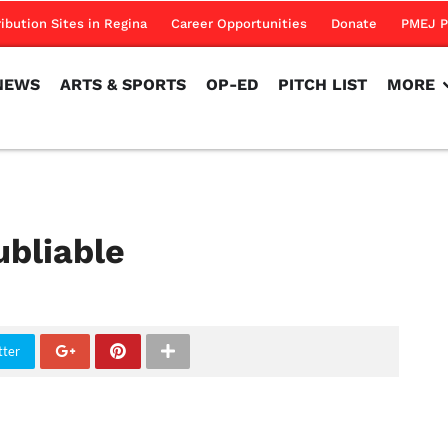
NEWS
ARTS & SPORTS
OP-ED
PITCH LIST
MORE
ribution Sites in Regina
Career Opportunities
Donate
PMEJ P
NEWS
ARTS & SPORTS
OP-ED
PITCH LIST
MORE
ubliable
tter