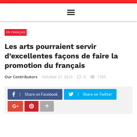
Meet The Team
Advertise in the Carillon
Distribution Sites in Regina
Career Opportunities
PMEJ Program
EN FRANÇAIS
Les arts pourraient servir
d’excellentes façons de faire la
promotion du français
Our Contributors
October 21, 2013
0
1705
Share on Facebook
Share on Twitter